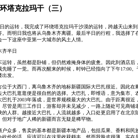
环塔克拉玛干（三）
4日的运转，我完成了环绕塔克拉玛干沙漠的运转，跨越天山来到
齐。而明日我也将从乌鲁木齐离疆。最后半日的行程，我选择了
会一下这座中亚第一大城市的风土人情。
木齐半日
车运转，虽然都是卧铺，但仍然难掩身体的疲惫。因此到酒店后
我先睡了一觉。而再次醒来的时候，时钟已经指向了下午17:00。
楼出发。
方位于大西门，离乌鲁木齐的地标新疆国际大巴扎很近。因此在
去大巴扎逛逛便是很自然的选择。大巴扎，即维语，意为集市、
大巴扎于2003年落成，是世界规模最大的大巴扎。由于距离很近
。尽管是周三工作日，游客却并未见减少，一路上随处可见商铺
泱的人群。越接近大巴扎，人流就越多，入口处更启用了在北京
，但对于地广人稀的新疆而言无疑是稀罕物。
商户众多，售卖的基本都是新疆本地产品，包括瓜果、香料和民
会砍价的话，应该可以在这里收获颇丰。然而我脸皮很薄，实在