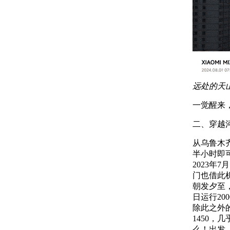
远处的天
一觉醒来
二、穿越
从乌鲁木
半小时即
2023
门也借此机
朝发夕至，
日运行2
除此之外
1450
么！出发