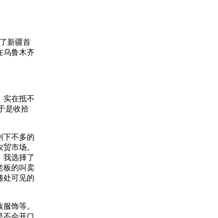
了新疆首
在乌鲁木齐
，实在抵不
于是收拾
剩下不多的
农贸市场。
，我选择了
老板的叫卖
随处可见的
族服饰等。
是不会开口