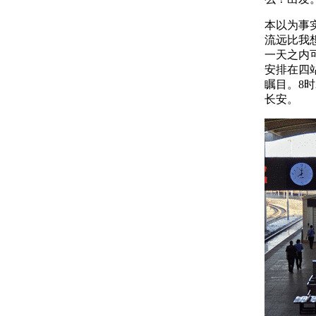
本以为事
流远比我
一天之内
安排在四站
瞩目。8时
长安。