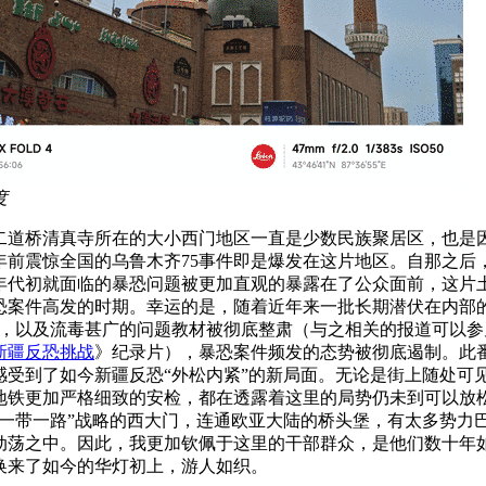
度
二道桥清真寺所在的大小西门地区一直是少数民族聚居区，也是
5年前震惊全国的乌鲁木齐75事件即是爆发在这片地区。自那之后，
0年代初就面临的暴恐问题被更加直观的暴露在了公众面前，这片
恐案件高发的时期。幸运的是，随着近年来一批长期潜伏在内部的
出，以及流毒甚广的问题教材被彻底整肃（与之相关的报道可以参
新疆反恐挑战
》纪录片），暴恐案件频发的态势被彻底遏制。此
感受到了如今新疆反恐“外松内紧”的新局面。无论是街上随处可
地铁更加严格细致的安检，都在透露着这里的局势仍未到可以放
“一带一路”战略的西大门，连通欧亚大陆的桥头堡，有太多势力
动荡之中。因此，我更加钦佩于这里的干部群众，是他们数十年
换来了如今的华灯初上，游人如织。