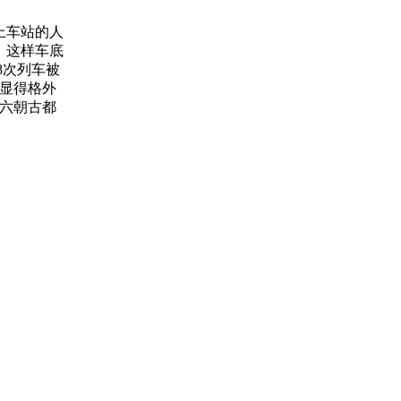
上车站的人
，这样车底
8次列车被
中显得格外
的六朝古都