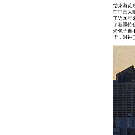
结束游览
前中国大
了近20
了新疆特
烤包子自
毕，时钟