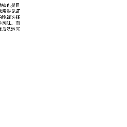
地铁也是目
我亲眼见证
的晚饭选择
番风味。而
饭后洗漱完