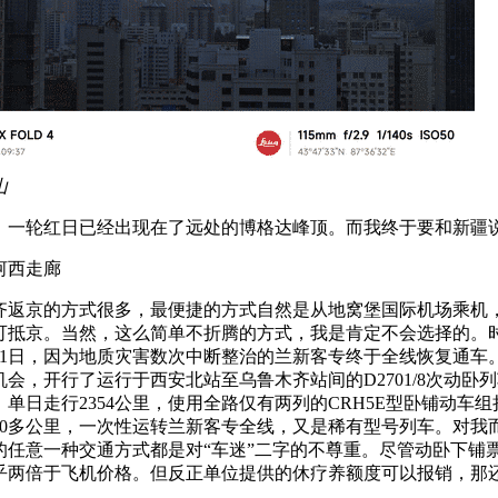
山
，一轮红日已经出现在了远处的博格达峰顶。而我终于要和新疆
河西走廊
齐返京的方式很多，最便捷的方式自然是从地窝堡国际机场乘机，
可抵京。当然，这么简单不折腾的方式，我是肯定不会选择的。
年7月1日，因为地质灾害数次中断整治的兰新客专终于全线恢复通车
会，开行了运行于西安北站至乌鲁木齐站间的D2701/8次动卧
单日走行2354公里，使用全路仅有两列的CRH5E型卧铺动车
000多公里，一次性运转兰新客专全线，又是稀有型号列车。对我
的任意一种交通方式都是对“车迷”二字的不尊重。尽管动卧下铺
，几乎两倍于飞机价格。但反正单位提供的休疗养额度可以报销，那
。