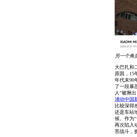
另一个角
大巴扎和
原因，1
年代末9
了一段暴
人”被揪
涌动中国
比较深得
还是车站
候。作为
再次陷入
苦战斗，