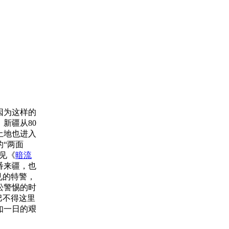
因为这样的
新疆从80
土地也进入
“两面
见《
暗流
番来疆，也
见的特警，
松警惕的时
巴不得这里
如一日的艰