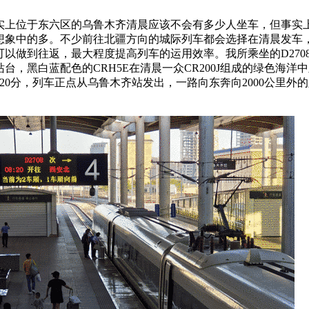
实上位于东六区的乌鲁木齐清晨应该不会有多少人坐车，但事实
想象中的多。不少前往北疆方向的城际列车都会选择在清晨发车
可以做到往返，最大程度提高列车的运用效率。我所乘坐的D270
台，黑白蓝配色的CRH5E在清晨一众CR200J组成的绿色海洋
20分，列车正点从乌鲁木齐站发出，一路向东奔向2000公里外