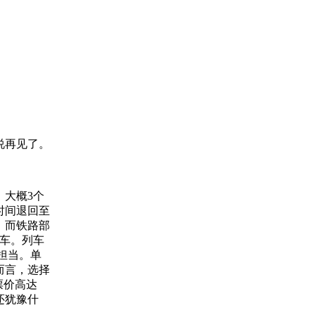
说再见了。
大概3个
时间退回至
。而铁路部
列车。列车
组担当。单
而言，选择
票价高达
还犹豫什