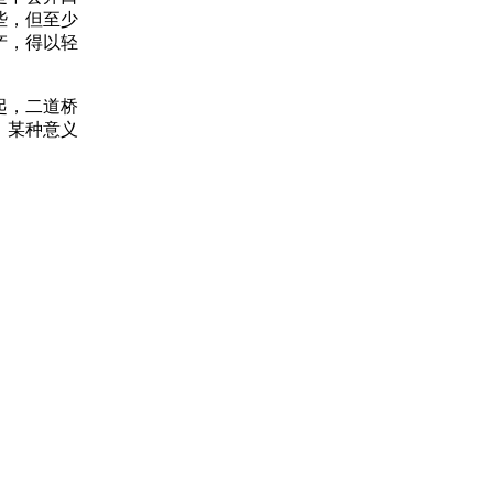
些，但至少
产，得以轻
起，二道桥
。某种意义