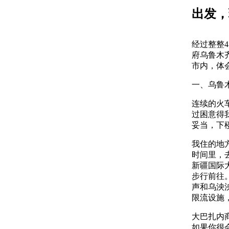
出发，
经过整整
府乌鲁木
市内，体
一、乌鲁
连续的火
过困意得
妥当，下
我住的地
时间里，
新疆国际
步行前往
声和乌泱
限流设施
大巴扎内
如果你很