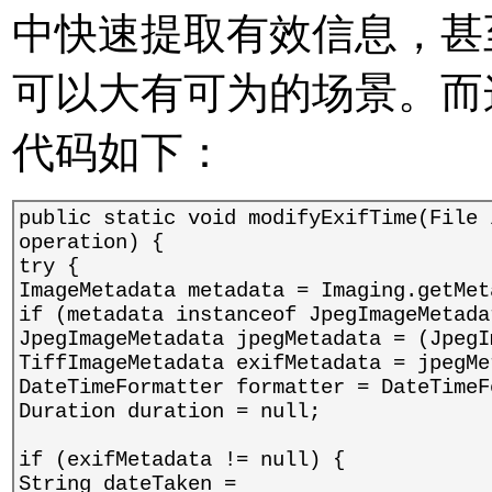
中快速提取有效信息，甚至
可以大有可为的场景。而
代码如下：
public static void modifyExifTime(File 
operation) {
try {
ImageMetadata metadata = Imaging.getMet
if (metadata instanceof JpegImageMetada
JpegImageMetadata jpegMetadata = (JpegI
TiffImageMetadata exifMetadata = jpegMe
DateTimeFormatter formatter = DateTimeF
Duration duration = null;
if (exifMetadata != null) {
String dateTaken =