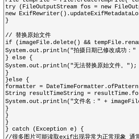
File tempFile = File.createTempFile("te
try (FileOutputStream fos = new FileOut
new ExifRewriter().updateExifMetadataLo
}
// 替换原始文件
if (imageFile.delete() && tempFile.rena
System.out.println("拍摄日期已修改成功：" + 
} else {
System.out.println("无法替换原始文件。");
}
}else {
formatter = DateTimeFormatter.ofPattern
String resultTimeString = resultTime.fo
System.out.println("文件名：" + imageFi
}
}
}
} catch (Exception e) {
//很多图片可能读取exif出现异常为正常现象 通