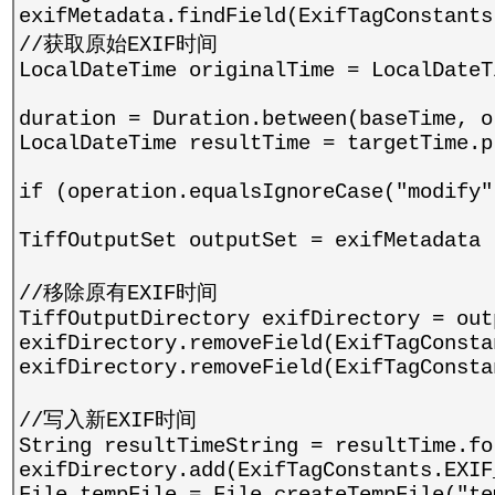
exifMetadata.findField(ExifTagConstants
//获取原始EXIF时间
LocalDateTime originalTime = LocalDateT
duration = Duration.between(baseTime, o
LocalDateTime resultTime = targetTime.p
if (operation.equalsIgnoreCase("modify"
TiffOutputSet outputSet = exifMetadata 
//移除原有EXIF时间
TiffOutputDirectory exifDirectory = out
exifDirectory.removeField(ExifTagConsta
exifDirectory.removeField(ExifTagConsta
//写入新EXIF时间
String resultTimeString = resultTime.fo
exifDirectory.add(ExifTagConstants.EXIF