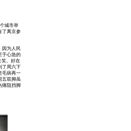
多个城市举
有了离京参
，因为人民
至于心急的
（笑。好在
到了周六下
老毛病再一
周五双脚虽
伤痛阻挡脚