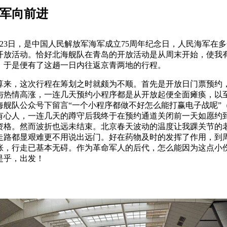
军向前进
4月23日，是中国人民解放军海军成立75周年纪念日，人民海军在
开放活动。恰好北海舰队在青岛的开放活动是从周末开始，使我
。于是便有了这趟一日内往返京青两地的行程。
算来，这次行程在筹划之时就颇为不顺。首先是开放日门票预约
与热情高涨，一连几天预约小程序都是从开放起便全面瘫痪，以
海舰队公众号下留言“一个小程序都做不好怎么能打赢电子战呢”
有心人，一连几天的蹲守后我终于在预约通道关闭前一天如愿约
资格。然而波折也远未结束。北京春天波动的温度让我踝关节的
走路都显艰难更不用说出远门。好在药物及时的发挥了作用，到
胀，行走已基本无碍。作为革命军人的后代，怎么能因为这点小
是乎，出发！