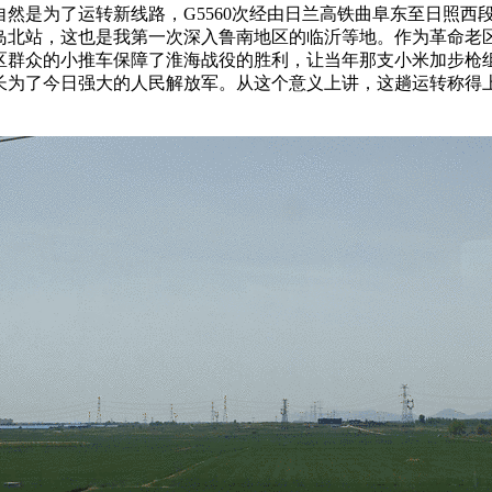
自然是为了运转新线路，G5560次经由日兰高铁曲阜东至日照西
岛北站，这也是我第一次深入鲁南地区的临沂等地。作为革命老
区群众的小推车保障了淮海战役的胜利，让当年那支小米加步枪
长为了今日强大的人民解放军。从这个意义上讲，这趟运转称得