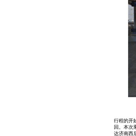
行程的开
回。本次乘
达济南西后