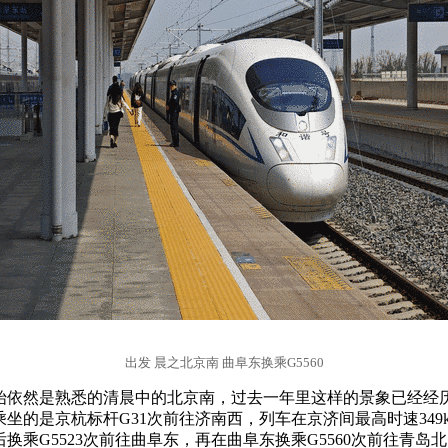
出发 晨之北京南 曲阜东换乘G5560
始依然是熟悉的清晨中的北京南，过去一年里这样的景象已经经
坐的是京杭标杆G31次前往济南西，列车在京济间最高时速349k
换乘G5523次前往曲阜东，再在曲阜东换乘G5560次前往青岛