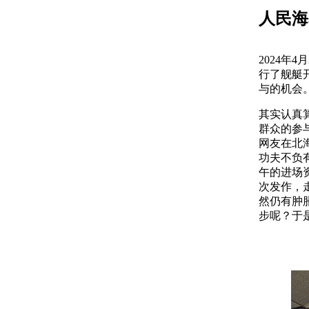
人民海
2024年
行了舰艇
与的机会
其实认真
群众的参
网友在北
功夫不负
午的进场
次发作，
然仍有肿
步呢？于