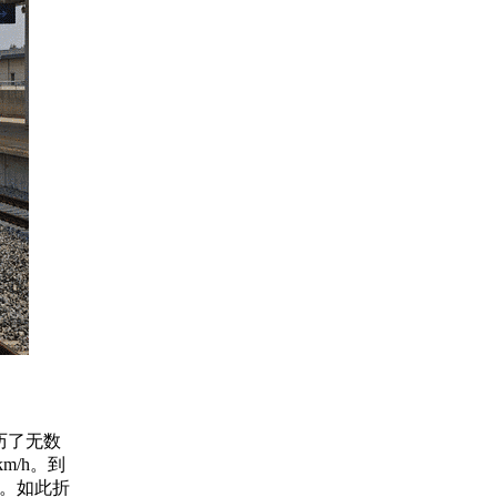
历了无数
m/h。到
北。如此折