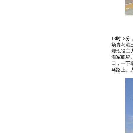
13时1
场青岛港
艘现役主
海军舰艇
口，一下
马路上。