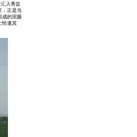
段汇入青盐
区，正是当
组成的泥腿
上恰逢其