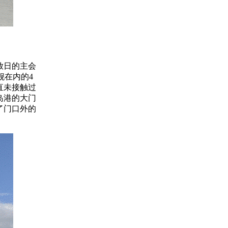
放日的主会
舰在内的4
直未接触过
岛港的大门
了门口外的